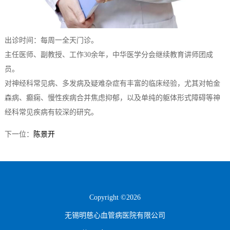
出诊时间：
每周一全天门诊。
主任医师、副教授、工作30余年，中华医学分会继续教育讲师团成
员。
对神经科常见病、多发病及疑难杂症有丰富的临床经验，尤其对帕金
森病、癫痫、慢性疾病合并焦虑抑郁，以及单纯的躯体形式障碍等神
经科常见疾病有较深的研究。
下一位：
陈景开
Copyright ©2026
无锡明慈心血管病医院有限公司